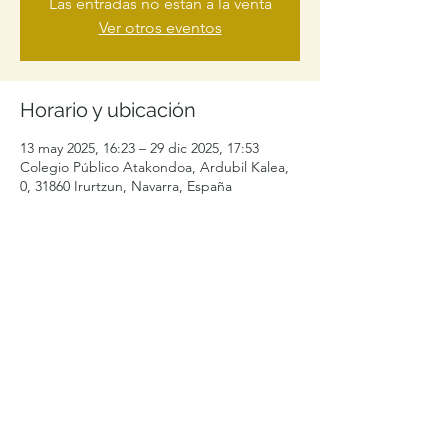
Las entradas no están a la venta
Ver otros eventos
Horario y ubicación
13 may 2025, 16:23 – 29 dic 2025, 17:53
Colegio Público Atakondoa, Ardubil Kalea,
0, 31860 Irurtzun, Navarra, España
Compartir este evento
levelibularcontacto@gmail.com