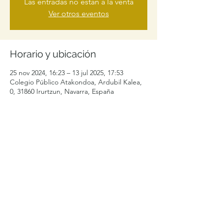
Las entradas no están a la venta
Ver otros eventos
Horario y ubicación
25 nov 2024, 16:23 – 13 jul 2025, 17:53
Colegio Público Atakondoa, Ardubil Kalea,
0, 31860 Irurtzun, Navarra, España
Compartir este evento
levelibularcontacto@gmail.com