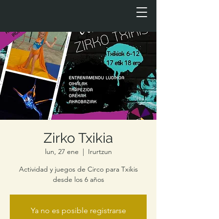
Zirko Txikia
lun, 27 ene
  |  
Irurtzun
Actividad y juegos de Circo para Txikis
desde los 6 años
Ya no es posible registrarse