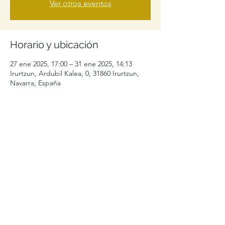
Ver otros eventos
Horario y ubicación
27 ene 2025, 17:00 – 31 ene 2025, 14:13
Irurtzun, Ardubil Kalea, 0, 31860 Irurtzun,
Navarra, España
Compartir este evento
levelibularcontacto@gmail.com
+34 692996464