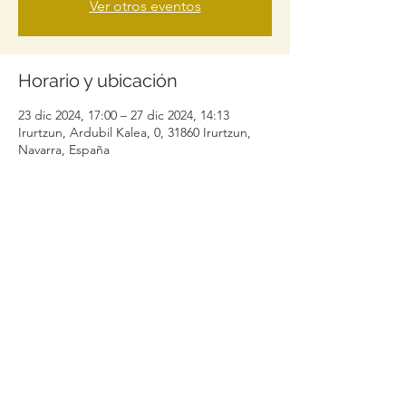
Ver otros eventos
Horario y ubicación
23 dic 2024, 17:00 – 27 dic 2024, 14:13
Irurtzun, Ardubil Kalea, 0, 31860 Irurtzun,
Navarra, España
Compartir este evento
levelibularcontacto@gmail.com
+34 692996464