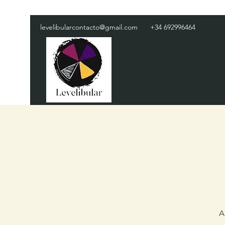
levelibularcontacto@gmail.com
+34 692996464
A