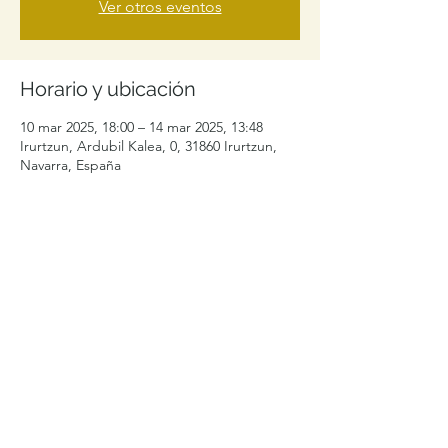
Ver otros eventos
Horario y ubicación
10 mar 2025, 18:00 – 14 mar 2025, 13:48
Irurtzun, Ardubil Kalea, 0, 31860 Irurtzun,
Navarra, España
Compartir este evento
levelibularcontacto@gmail.com
+34 692996464