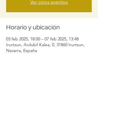
Ver otros eventos
Horario y ubicación
03 feb 2025, 18:00 – 07 feb 2025, 13:48
Irurtzun, Ardubil Kalea, 0, 31860 Irurtzun,
Navarra, España
Compartir este evento
levelibularcontacto@gmail.com
+34 692996464