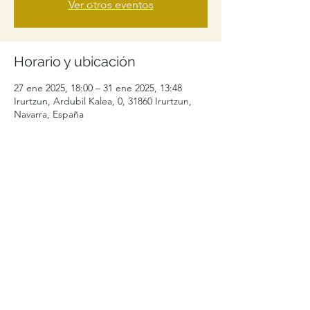
Ver otros eventos
Horario y ubicación
27 ene 2025, 18:00 – 31 ene 2025, 13:48
Irurtzun, Ardubil Kalea, 0, 31860 Irurtzun,
Navarra, España
Compartir este evento
levelibularcontacto@gmail.com
+34 692996464