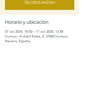
Ver otros eventos
Horario y ubicación
07 oct 2024, 18:00 – 11 oct 2024, 13:48
Irurtzun, Ardubil Kalea, 0, 31860 Irurtzun,
Navarra, España
Compartir este evento
levelibularcontacto@gmail.com
+34 692996464