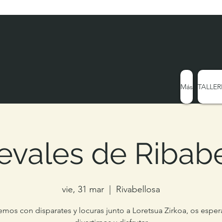
Más
TALLER
evales de Ribabe
vie, 31 mar
  |  
Rivabellosa
emos con disparates y locuras junto a Loretsua Zirkoa, os espe