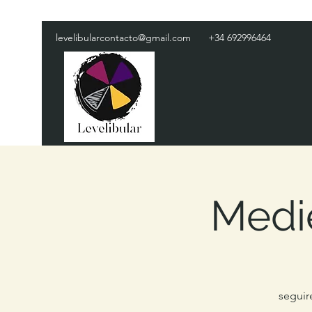
levelibularcontacto@gmail.com
+34 692996464
Medi
seguir